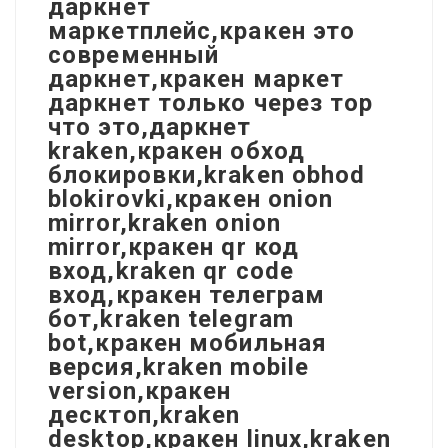
даркнет
маркетплейс,кракен это
современный
даркнет,кракен маркет
даркнет только через тор
что это,даркнет
kraken,кракен обход
блокировки,kraken obhod
blokirovki,кракен onion
mirror,kraken onion
mirror,кракен qr код
вход,kraken qr code
вход,кракен телеграм
бот,kraken telegram
bot,кракен мобильная
версия,kraken mobile
version,кракен
десктоп,kraken
desktop,кракен linux,kraken