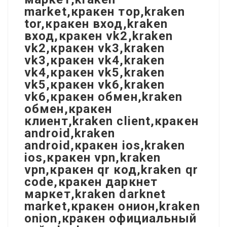
market,кракен тор,kraken
tor,кракен вход,kraken
вход,кракен vk2,kraken
vk2,кракен vk3,kraken
vk3,кракен vk4,kraken
vk4,кракен vk5,kraken
vk5,кракен vk6,kraken
vk6,кракен обмен,kraken
обмен,кракен
клиент,kraken client,кракен
android,kraken
android,кракен ios,kraken
ios,кракен vpn,kraken
vpn,кракен qr код,kraken qr
code,кракен даркнет
маркет,kraken darknet
market,кракен онион,kraken
onion,кракен официальный