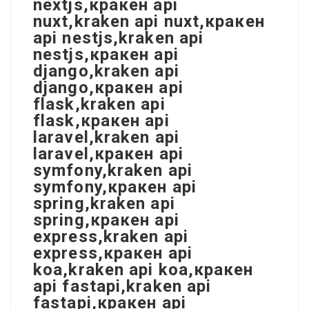
nextjs,кракен api
nuxt,kraken api nuxt,кракен
api nestjs,kraken api
nestjs,кракен api
django,kraken api
django,кракен api
flask,kraken api
flask,кракен api
laravel,kraken api
laravel,кракен api
symfony,kraken api
symfony,кракен api
spring,kraken api
spring,кракен api
express,kraken api
express,кракен api
koa,kraken api koa,кракен
api fastapi,kraken api
fastapi,кракен api