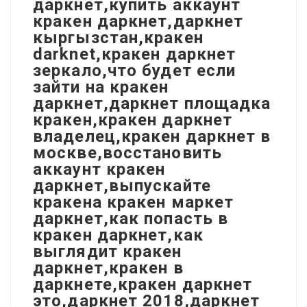
даркнет,купить аккаунт
кракен даркнет,даркнет
кыргызстан,кракен
darknet,кракен даркнет
зеркало,что будет если
зайти на кракен
даркнет,даркнет площадка
кракен,кракен даркнет
владелец,кракен даркнет в
москве,восстановить
аккаунт кракен
даркнет,выпускайте
кракена кракен маркет
даркнет,как попасть в
кракен даркнет,как
выглядит кракен
даркнет,кракен в
даркнете,кракен даркнет
это,даркнет 2018,даркнет