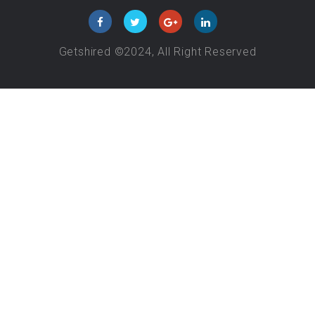
Getshired ©2024, All Right Reserved