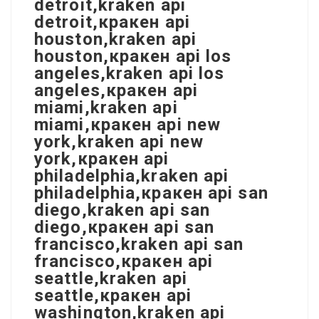
detroit,kraken api
detroit,кракен api
houston,kraken api
houston,кракен api los
angeles,kraken api los
angeles,кракен api
miami,kraken api
miami,кракен api new
york,kraken api new
york,кракен api
philadelphia,kraken api
philadelphia,кракен api san
diego,kraken api san
diego,кракен api san
francisco,kraken api san
francisco,кракен api
seattle,kraken api
seattle,кракен api
washington,kraken api