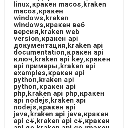
linux,кракен macos,kraken
macos,кракен
windows,kraken
windows,кракен веб
версия,kraken web
version,кракен api
документация,kraken api
documentation,кракен api
ключ,kraken api key,кракен
api примеры,kraken api
examples,кракен api
python,kraken api
python,кракен api
php,kraken api php,кракен
api nodejs,kraken api
nodejs,кракен api
java,kraken api java,кракен
api c#,kraken api c#,кракен
api go,kraken api go,кракен