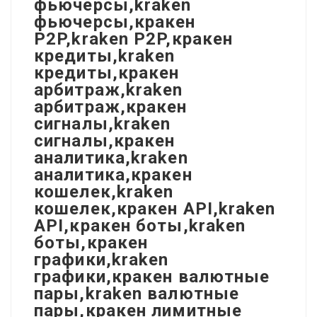
фьючерсы,kraken
фьючерсы,кракен
P2P,kraken P2P,кракен
кредиты,kraken
кредиты,кракен
арбитраж,kraken
арбитраж,кракен
сигналы,kraken
сигналы,кракен
аналитика,kraken
аналитика,кракен
кошелек,kraken
кошелек,кракен API,kraken
API,кракен боты,kraken
боты,кракен
графики,kraken
графики,кракен валютные
пары,kraken валютные
пары,кракен лимитные