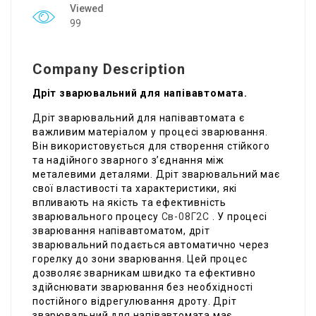
Viewed
99
Company Description
Дріт зварювальний для напівавтомата.
Дріт зварювальний для напівавтомата є
важливим матеріалом у процесі зварювання.
Він використовується для створення стійкого
та надійного зварного з’єднання між
металевими деталями. Дріт зварювальний має
свої властивості та характеристики, які
впливають на якість та ефективність
зварювального процесу
Св-08Г2С
. У процесі
зварювання напівавтоматом, дріт
зварювальний подається автоматично через
горелку до зони зварювання. Цей процес
дозволяє зварникам швидко та ефективно
здійснювати зварювання без необхідності
постійного відрегулювання дроту. Дріт
зварювальний для напівавтомата має