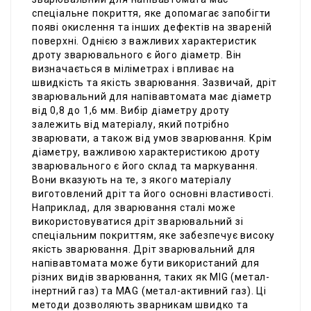
спеціальне покриття, яке допомагає запобігти
появі окислення та інших дефектів на звареній
поверхні. Однією з важливих характеристик
дроту зварювального є його діаметр. Він
визначається в міліметрах і впливає на
швидкість та якість зварювання. Зазвичай, дріт
зварювальний для напівавтомата має діаметр
від 0,8 до 1,6 мм. Вибір діаметру дроту
залежить від матеріалу, який потрібно
зварювати, а також від умов зварювання. Крім
діаметру, важливою характеристикою дроту
зварювального є його склад та маркування.
Вони вказують на те, з якого матеріалу
виготовлений дріт та його основні властивості.
Наприклад, для зварювання сталі може
використовуватися дріт зварювальний зі
спеціальним покриттям, яке забезпечує високу
якість зварювання. Дріт зварювальний для
напівавтомата може бути використаний для
різних видів зварювання, таких як MIG (метал-
інертний газ) та MAG (метал-активний газ). Ці
методи дозволяють зварникам швидко та