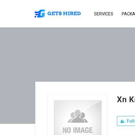
SERVICES
PACK
Xn K
Fol