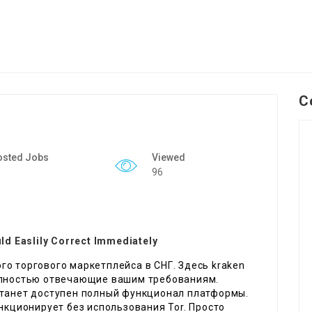
C
osted Jobs
Viewed
96
ld Easlily Correct Immediately
о торгового маркетплейса в СНГ. Здесь kraken
олностью отвечающие вашим требованиям.
станет доступен полный функционал платформы.
нкционирует без использования Tor. Просто